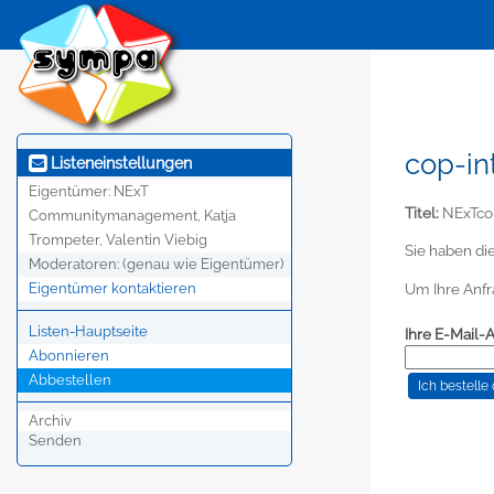
cop-in
Listeneinstellungen
Eigentümer:
NExT
Titel:
NExTcom
Communitymanagement, Katja
Trompeter, Valentin Viebig
Sie haben di
Moderatoren:
(genau wie Eigentümer)
Um Ihre Anfra
Eigentümer kontaktieren
Listen-Hauptseite
Ihre E-Mail-
Abonnieren
Abbestellen
Archiv
Senden