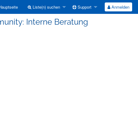
auptseite
Liste(n) suchen
Support
Anmelden
unity: Interne Beratung