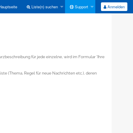
auptseite
Liste(n) suchen
Support
Anmelden
 Kurzbeschreibung für jede einzelne, wird im Formular 'Ihre
iste (Thema, Regel für neue Nachrichten etc.), deren