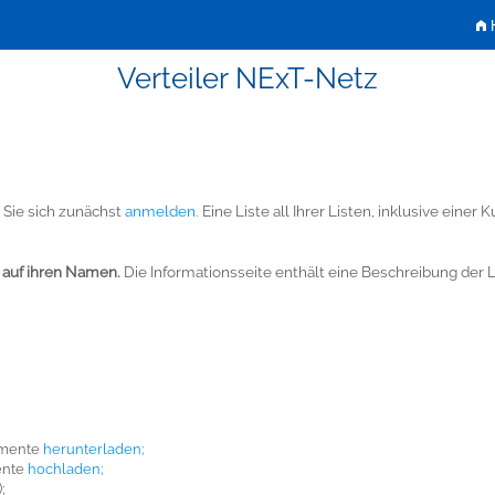
H
Verteiler NExT-Netz
 Sie sich zunächst
anmelden.
Eine Liste all Ihrer Listen, inklusive einer
e auf ihren Namen.
Die Informationsseite enthält eine Beschreibung der L
umente
herunterladen;
ente
hochladen;
;